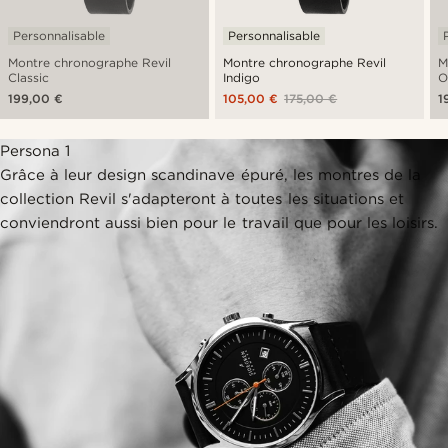
Personnalisable
Personnalisable
Montre chronographe Revil
Montre chronographe Revil
M
Classic
Indigo
O
199,00 €
105,00 €
175,00 €
1
Persona 1
Grâce à leur design scandinave épuré, les montres de la
collection Revil s'adapteront à toutes les situations et
conviendront aussi bien pour le travail que pour les loisirs.