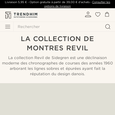
Livraison
5,95 €
- Option gratuite à partir de
39,00 €
d'achats -
Consulter les
options de livraison
Rechercher
LA COLLECTION DE
MONTRES REVIL
La collection Revil de Sidegren est une déclinaison
moderne des chronographes de courses des années 1960
arborant les lignes sobres et épurées ayant fait la
réputation du design danois.