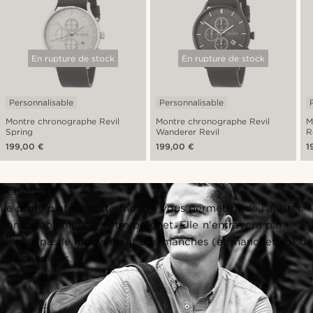
En rupture de stock
En rupture de stock
Personnalisable
Personnalisable
Montre chronographe Revil
Montre chronographe Revil
M
Spring
Wanderer Revil
R
199,00 €
199,00 €
1
Persona 1
Le profil plat de cette montre vous permettra de l'ajuster
confortablement à votre poignet. Elle n'entravera par
ailleurs pas le mouvement des manches (et manchettes) de
vos chemises.