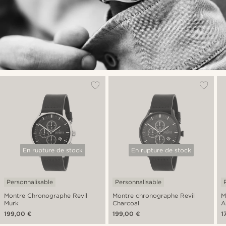
En rupture de stock
En rupture de stock
Personnalisable
Personnalisable
Montre Chronographe Revil
Montre chronographe Revil
M
Murk
Charcoal
A
199,00 €
199,00 €
1