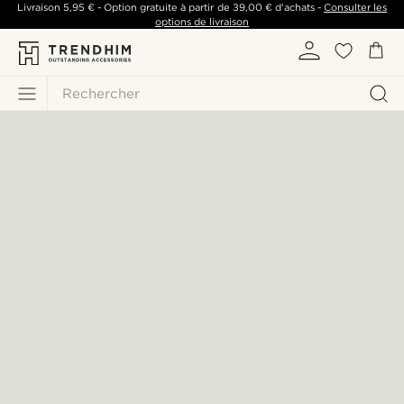
Livraison
5,95 €
- Option gratuite à partir de
39,00 €
d'achats -
Consulter les
options de livraison
Rechercher