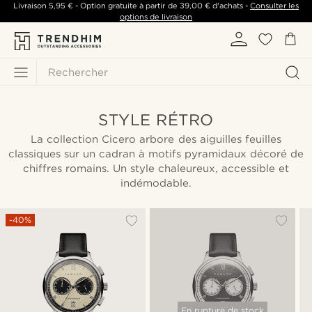
Livraison
5,95 €
- Option gratuite à partir de
39,00 €
d'achats -
Consulter les
options de livraison
Rechercher
STYLE RÉTRO
La collection Cicero arbore des aiguilles feuilles
classiques sur un cadran à motifs pyramidaux décoré de
chiffres romains. Un style chaleureux, accessible et
indémodable.
-40%
En rupture de stock