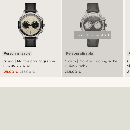
En rupture de stock
Personnalisable
Personnalisable
Cicero | Montre chronographe
Cicero | Montre chronographe
C
vintage blanche
vintage noire
v
129,00 €
215,00 €
239,00 €
2