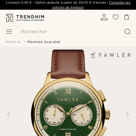
Livraison
5,95 €
- Option gratuite à partir de
39,00 €
d'achats -
Consulter les
options de livraison
Rechercher
Montres
Montres bracelet