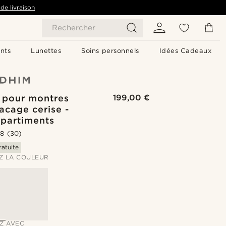
de livraison
Rechercher
nts
Lunettes
Soins personnels
Idées Cadeaux
t pour montres
199,00 €
acage cerise -
partiments
.8
(30)
ratuite
Z LA COULEUR
Z AVEC