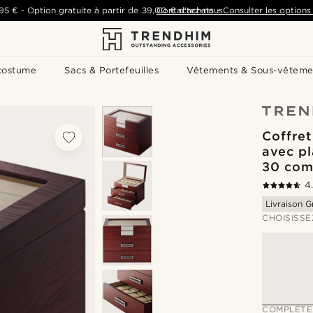
,95 €
-
Option gratuite à partir de
39,00 €
Contactez-nous
d'achats
-
Consulter les options 
costume
Sacs & Portefeuilles
Vêtements & Sous-vêteme
Coffre
avec pl
30 com
4
Livraison G
CHOISISSE
COMPLÉTE