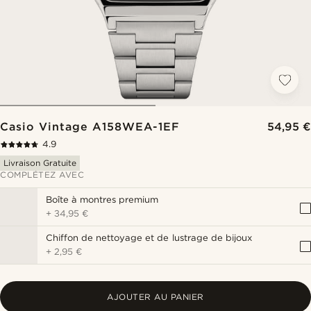
Casio Vintage A158WEA-1EF
54,95 €
4.9
Livraison Gratuite
COMPLÉTEZ AVEC
Boîte à montres premium
+
34,95 €
Chiffon de nettoyage et de lustrage de bijoux
+
2,95 €
AJOUTER AU PANIER