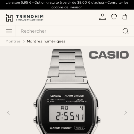
Livraison
5,95 €
- Option gratuite à partir de
39,00 €
d'achats -
Consulter les
options de livraison
Rechercher
Montres
Montres numériques