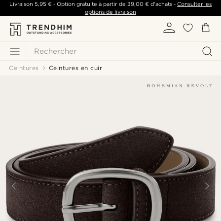
Livraison
5,95 €
- Option gratuite à partir de
39,00 €
d'achats -
Consulter les
options de livraison
Rechercher
Ceintures
Ceintures en cuir