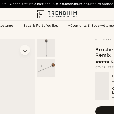
,95 €
-
Option gratuite à partir de
39,00 €
Contactez-nous
d'achats
-
Consulter les options 
costume
Sacs & Portefeuilles
Vêtements & Sous-vêteme
Broche
Remix
5
COMPLÉTE
C
b