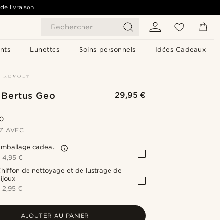
de livraison
Rechercher
nts
Lunettes
Soins personnels
Idées Cadeaux
 Bertus Geo
29,95 €
.0
Z AVEC
Emballage cadeau
+
4,95 €
hiffon de nettoyage et de lustrage de
ijoux
+
2,95 €
AJOUTER AU PANIER