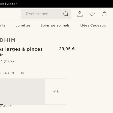
de livraison
Rechercher
nts
Lunettes
Soins personnels
Idées Cadeaux
es larges à pinces
29,95 €
ir
.7
(1562)
Z LA COULEUR
+16
Z AVEC