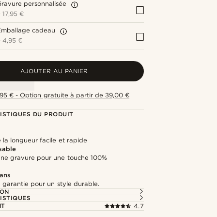
ravure personnalisée
+
17,95 €
Emballage cadeau
+
4,95 €
AJOUTER AU PANIER
,95 € - Option gratuite à partir de 39,00 €
ISTIQUES DU PRODUIT
la longueur facile et rapide
sable
une gravure pour une touche 100%
e
 ans
 garantie pour un style durable.
ION
ISTIQUES
NT
4.7