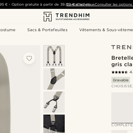
,95 €
-
Option gratuite à partir de
39,00 €
Contactez-nous
d'achats
-
Consulter les options 
costume
Sacs & Portefeuilles
Vêtements & Sous-vêteme
Bretell
gris cla
4
Gravable
CHOISISSE
COMPLÉTE