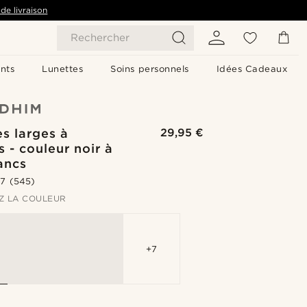
de livraison
Rechercher
nts
Lunettes
Soins personnels
Idées Cadeaux
es larges à
29,95 €
 - couleur noir à
ancs
.7
(545)
Z LA COULEUR
+7