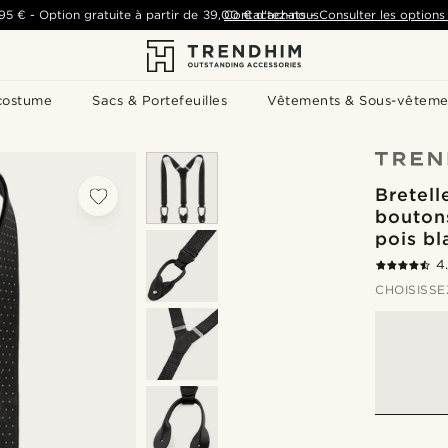
,95 €
-
Option gratuite à partir de
39,00 €
Contactez-nous
d'achats
-
Consulter les options 
costume
Sacs & Portefeuilles
Vêtements & Sous-vêteme
Bretell
boutons
pois bl
4
CHOISISSE