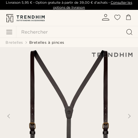
Livraison
5,95 €
- Option gratuite à partir de
39,00 €
d'achats -
Consulter les
options de livraison
Rechercher
Bretelles
Bretelles à pinces