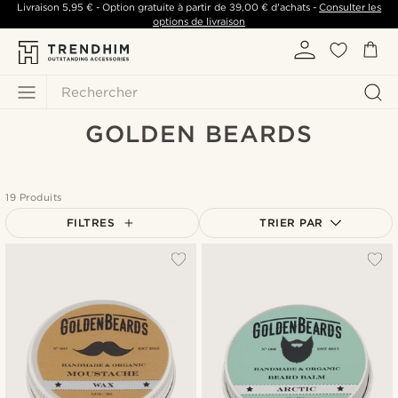
Livraison
5,95 €
- Option gratuite à partir de
39,00 €
d'achats -
Consulter les
options de livraison
Rechercher
GOLDEN BEARDS
19 Produits
FILTRES
TRIER PAR
Le plus populaire
Nouveautés
Prix croissant
Prix décroissant