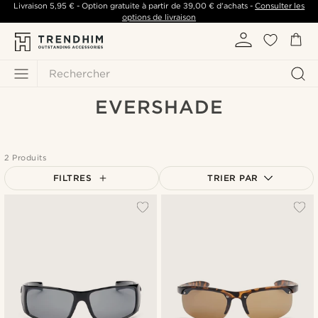
Livraison
5,95 €
- Option gratuite à partir de
39,00 €
d'achats -
Consulter les
options de livraison
Rechercher
EVERSHADE
2 Produits
FILTRES
TRIER PAR
Le plus populaire
Nouveautés
Prix croissant
Prix décroissant