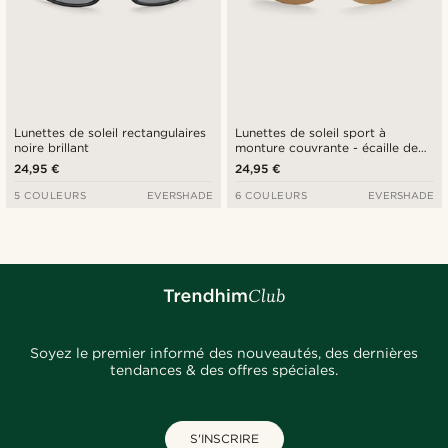
Lunettes de soleil rectangulaires
Lunettes de soleil sport à
noire brillant
monture couvrante - écaille de
tortue et brun
24,95 €
24,95 €
5 COULEURS
EVERSHADE
6 COULEURS
EVERSHADE
Soyez le premier informé des nouveautés, des dernières
tendances & des offres spéciales.
S'INSCRIRE