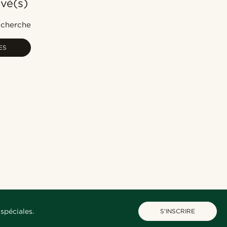
uvé(s)
Le plus populaire
Nouveautés
recherche
Prix croissant
ES
Prix décroissant
spéciales.
S'INSCRIRE