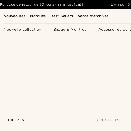
Politique de retour de 30 jours - sans justificatif !
Livraison
5
Nouveautés
Marques
Best-Sellers
Vente d'archives
Nouvelle collection
Bijoux & Montres
Accessoires de 
FILTRES
0 PRODUITS