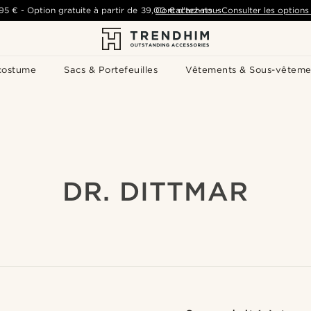
,95 €
-
Option gratuite à partir de
39,00 €
Contactez-nous
d'achats
-
Consulter les options 
costume
Sacs & Portefeuilles
Vêtements & Sous-vêteme
DR. DITTMAR