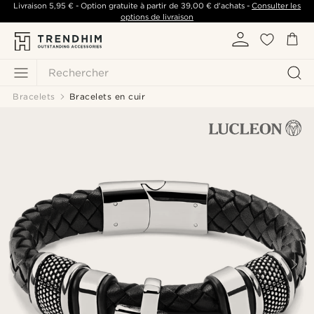
Livraison
5,95 €
- Option gratuite à partir de
39,00 €
d'achats -
Consulter les
options de livraison
Rechercher
Bracelets
Bracelets en cuir