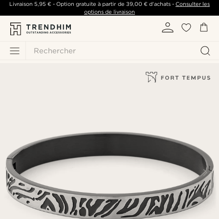
Livraison
5,95 €
- Option gratuite à partir de
39,00 €
d'achats -
Consulter les
options de livraison
Rechercher