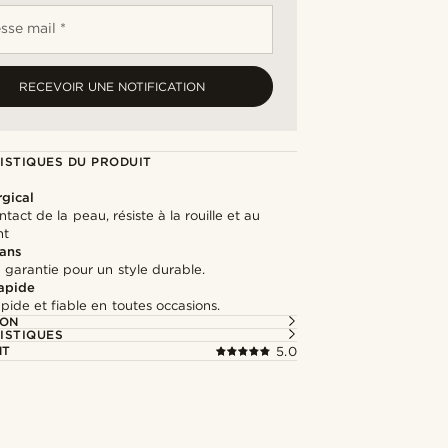
sse mail *
RECEVOIR UNE NOTIFICATION
ISTIQUES DU PRODUIT
rgical
tact de la peau, résiste à la rouille et au
nt
 ans
 garantie pour un style durable.
rapide
apide et fiable en toutes occasions.
ION
ISTIQUES
NT
5.0