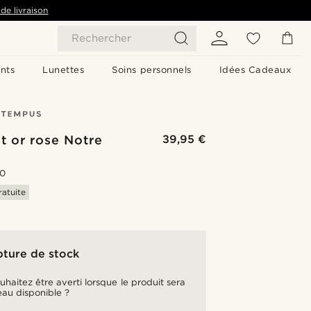
de livraison
Rechercher
nts
Lunettes
Soins personnels
Idées Cadeaux
t or rose Notre
39,95 €
.0
ratuite
pture de stock
uhaitez être averti lorsque le produit sera
au disponible ?