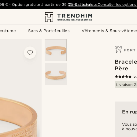
,95 €
-
Option gratuite à partir de
39,00 €
Contactez-nous
d'achats
-
Consulter les options 
costume
Sacs & Portefeuilles
Vêtements & Sous-vêteme
Bracele
Père
5
Livraison G
En ru
Vous so
à nouve