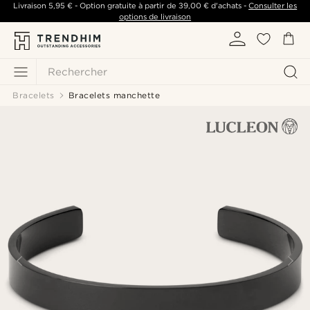
Livraison
5,95 €
- Option gratuite à partir de
39,00 €
d'achats -
Consulter les
options de livraison
Rechercher
Bracelets
Bracelets manchette