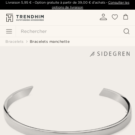
Livraison
5,95 €
- Option gratuite à partir de
39,00 €
d'achats -
Consulter les
options de livraison
Rechercher
Bracelets
Bracelets manchette