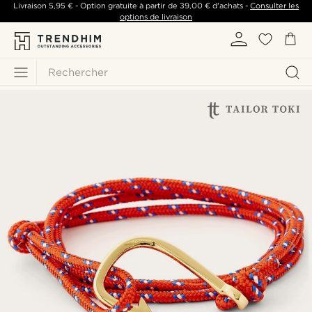
Livraison
5,95 €
- Option gratuite à partir de
39,00 €
d'achats -
Consulter les
options de livraison
Rechercher