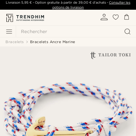
Livraison
5,95 €
- Option gratuite à partir de
39,00 €
d'achats -
Consulter les
options de livraison
Rechercher
Bracelets
Bracelets Ancre Marine