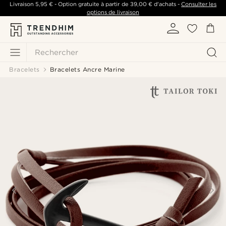
Livraison
5,95 €
- Option gratuite à partir de
39,00 €
d'achats -
Consulter les
options de livraison
Rechercher
Bracelets
Bracelets Ancre Marine