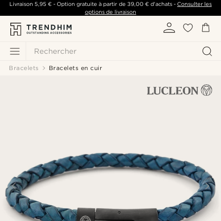
Livraison
5,95 €
- Option gratuite à partir de
39,00 €
d'achats -
Consulter les
options de livraison
Rechercher
Bracelets
Bracelets en cuir