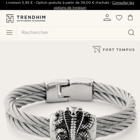
Livraison
5,95 €
- Option gratuite à partir de
39,00 €
d'achats -
Consulter les
options de livraison
Rechercher