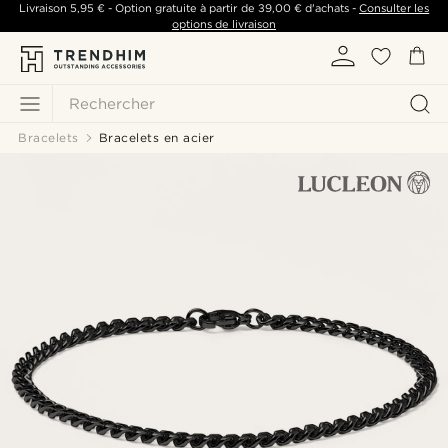
Livraison
5,95 €
- Option gratuite à partir de
39,00 €
d'achats -
Consulter les
options de livraison
Rechercher
Bracelets
Bracelets en acier