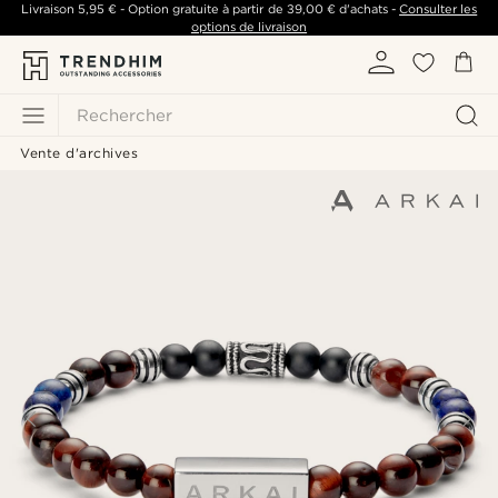
Livraison
5,95 €
- Option gratuite à partir de
39,00 €
d'achats -
Consulter les
options de livraison
Rechercher
Vente d'archives