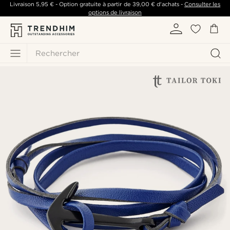
Livraison
5,95 €
- Option gratuite à partir de
39,00 €
d'achats -
Consulter les
options de livraison
Rechercher