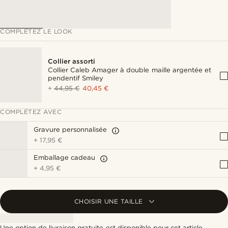
COMPLÉTEZ LE LOOK
Collier assorti
Collier Caleb Amager à double maille argentée et
pendentif Smiley
+
44,95 €
40,45 €
COMPLÉTEZ AVEC
Gravure personnalisée
+
17,95 €
Emballage cadeau
+
4,95 €
CHOISIR UNE TAILLE
Une option de livraison gratuite est disponible pour cet article