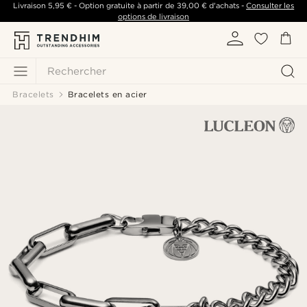
Livraison
5,95 €
- Option gratuite à partir de
39,00 €
d'achats -
Consulter les
options de livraison
Rechercher
Bracelets
Bracelets en acier