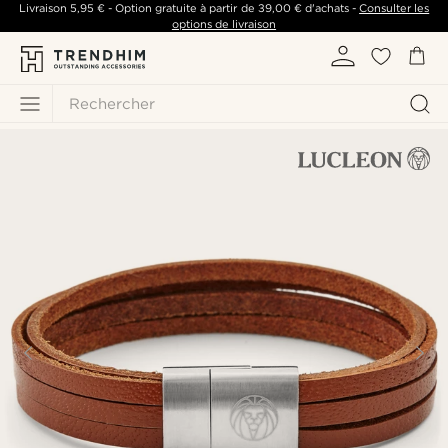
Livraison
5,95 €
- Option gratuite à partir de
39,00 €
d'achats -
Consulter les
options de livraison
Rechercher