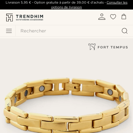
Livraison
5,95 €
- Option gratuite à partir de
39,00 €
d'achats -
Consulter les
options de livraison
Rechercher