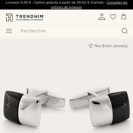
Livraison
5,95 €
- Option gratuite à partir de
39,00 €
d'achats -
Consulter les
options de livraison
Rechercher