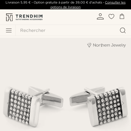
Livraison
5,95 €
- Option gratuite à partir de
39,00 €
d'achats -
Consulter les
options de livraison
Rechercher