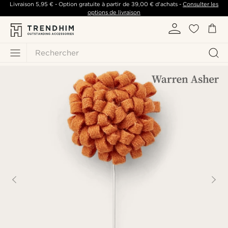
Livraison
5,95 €
- Option gratuite à partir de
39,00 €
d'achats -
Consulter les
options de livraison
Rechercher