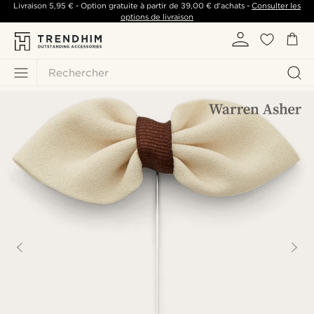
Livraison
5,95 €
- Option gratuite à partir de
39,00 €
d'achats -
Consulter les
options de livraison
Rechercher