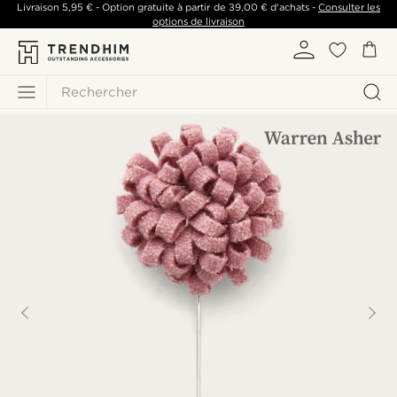
Livraison
5,95 €
- Option gratuite à partir de
39,00 €
d'achats -
Consulter les
options de livraison
Rechercher