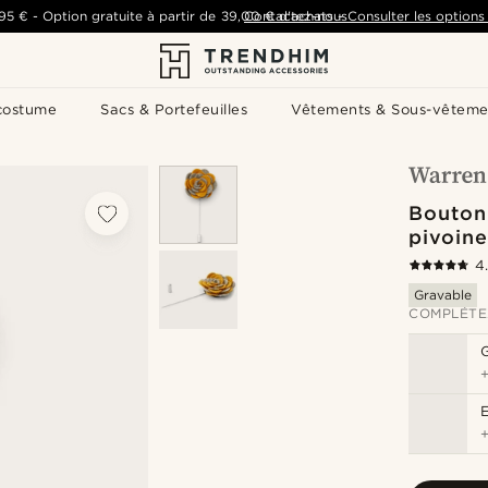
,95 €
-
Option gratuite à partir de
39,00 €
Contactez-nous
d'achats
-
Consulter les options 
costume
Sacs & Portefeuilles
Vêtements & Sous-vêteme
Boutonn
pivoine
4
Gravable
COMPLÉTE
G