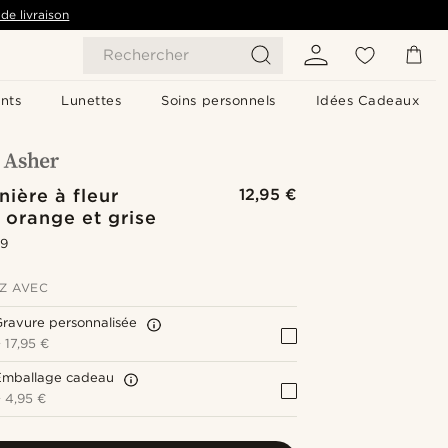
de livraison
Rechercher
nts
Lunettes
Soins personnels
Idées Cadeaux
ière à fleur
12,95 €
 orange et grise
.9
Z AVEC
ravure personnalisée
+
17,95 €
Emballage cadeau
+
4,95 €