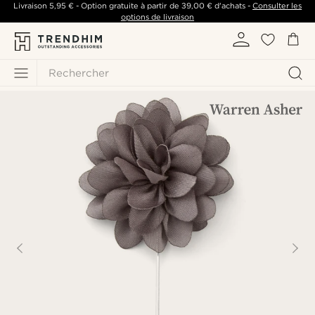
Livraison
5,95 €
- Option gratuite à partir de
39,00 €
d'achats -
Consulter les
options de livraison
Rechercher