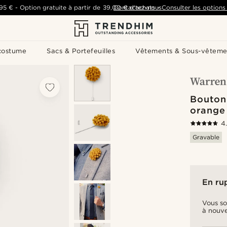
,95 €
-
Option gratuite à partir de
39,00 €
Contactez-nous
d'achats
-
Consulter les options 
costume
Sacs & Portefeuilles
Vêtements & Sous-vêteme
Boutonn
orange
4
Gravable
En ru
Vous so
à nouve