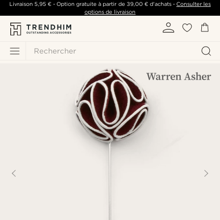
Livraison
5,95 €
- Option gratuite à partir de
39,00 €
d'achats -
Consulter les
options de livraison
Rechercher