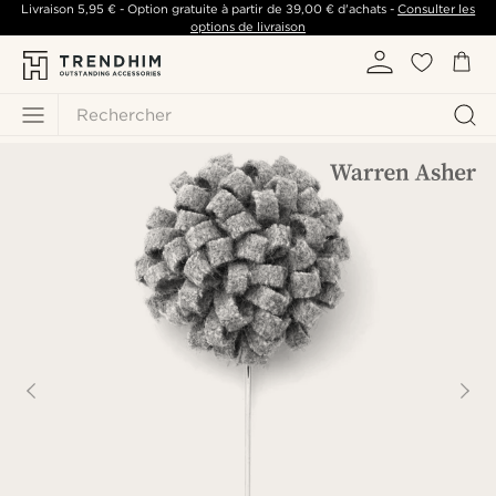
Livraison
5,95 €
- Option gratuite à partir de
39,00 €
d'achats -
Consulter les
options de livraison
Rechercher