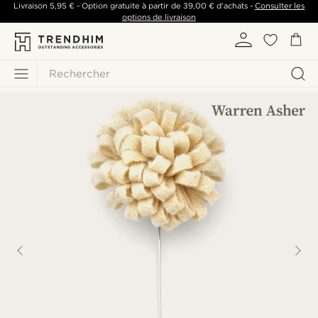
Livraison
5,95 €
- Option gratuite à partir de
39,00 €
d'achats -
Consulter les
options de livraison
Rechercher