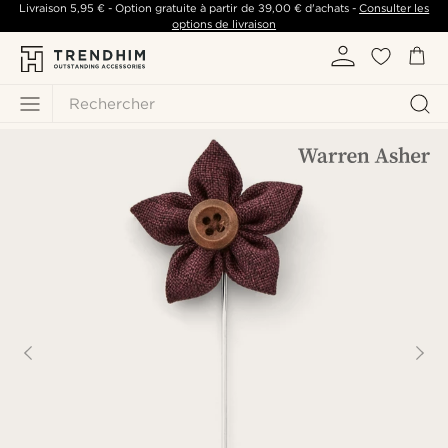
Livraison
5,95 €
- Option gratuite à partir de
39,00 €
d'achats -
Consulter les
options de livraison
Rechercher