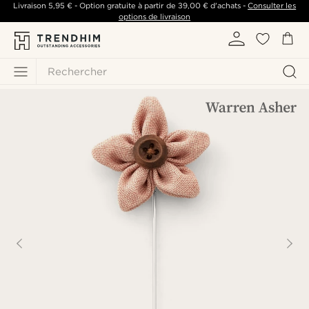
Livraison
5,95 €
- Option gratuite à partir de
39,00 €
d'achats -
Consulter les
options de livraison
Rechercher