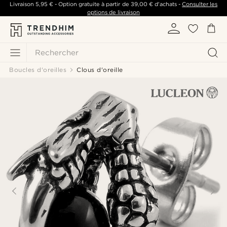
Livraison
5,95 €
- Option gratuite à partir de
39,00 €
d'achats -
Consulter les
options de livraison
Rechercher
Boucles d'oreilles
Clous d'oreille