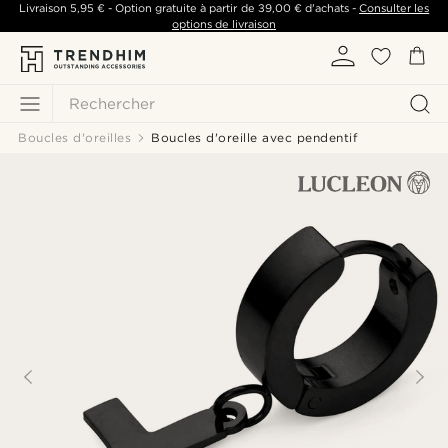
Livraison
5,95 €
- Option gratuite à partir de
39,00 €
d'achats -
Consulter les
options de livraison
Rechercher
Boucles d'oreilles
Boucles d'oreille avec pendentif