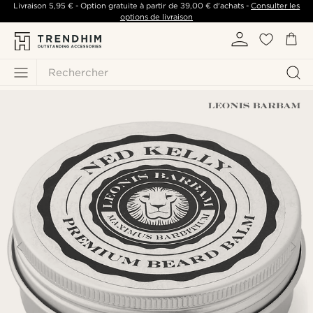
Livraison
5,95 €
- Option gratuite à partir de
39,00 €
d'achats -
Consulter les
options de livraison
Rechercher