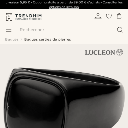
Livraison
5,95 €
- Option gratuite à partir de
39,00 €
d'achats -
Consulter les
options de livraison
Rechercher
Bagues
Bagues serties de pierres