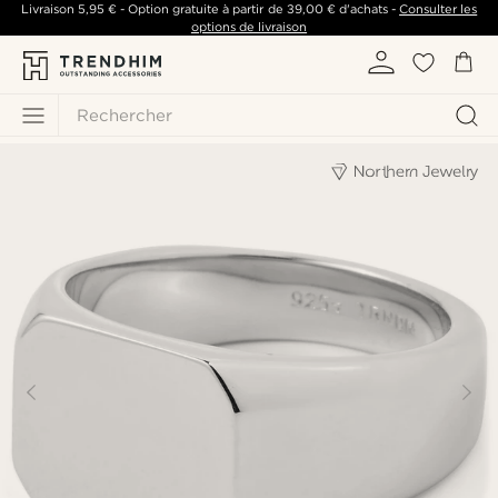
Livraison
5,95 €
- Option gratuite à partir de
39,00 €
d'achats -
Consulter les
options de livraison
Rechercher