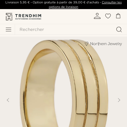
Livraison
5,95 €
- Option gratuite à partir de
39,00 €
d'achats -
Consulter les
options de livraison
Rechercher