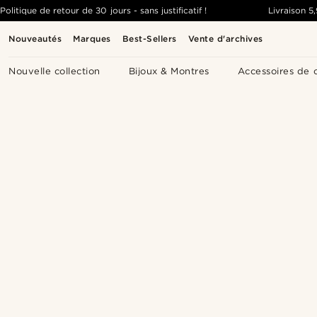
Politique de retour de 30 jours - sans justificatif !
Livraison
5
Nouveautés
Marques
Best-Sellers
Vente d'archives
Nouvelle collection
Bijoux & Montres
Accessoires de 