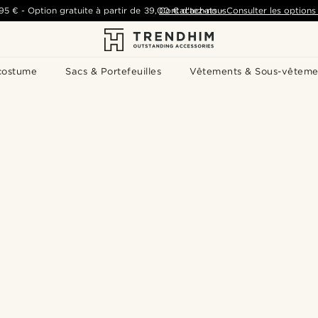
,95 €
-
Option gratuite à partir de
39,00 €
Contactez-nous
d'achats
-
Consulter les options 
costume
Sacs & Portefeuilles
Vêtements & Sous-vêteme